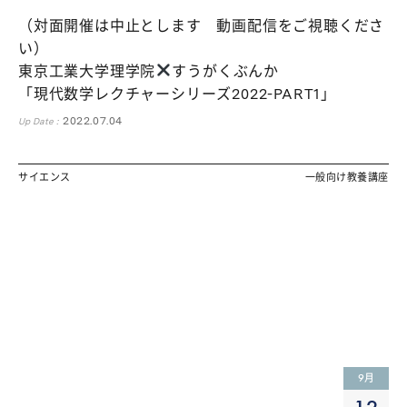
（対面開催は中止とします 動画配信をご視聴くださ
い）
東京工業大学理学院
すうがくぶんか
ます。（フェーズ2で対応）
「現代数学レクチャーシリーズ2022-PART1」
2022.07.04
Up Date :
サイエンス
一般向け教養講座
9
月