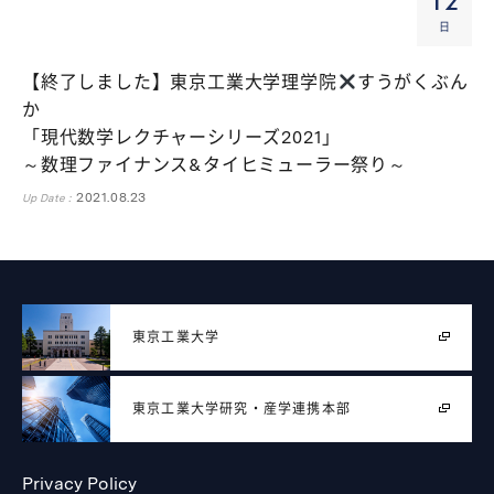
12
日
【終了しました】東京工業大学理学院
すうがくぶん
か
「現代数学レクチャーシリーズ2021」
～数理ファイナンス&タイヒミューラー祭り～
2021.08.23
Up Date :
東京工業大学
東京工業大学
研究・産学連携本部
Privacy Policy