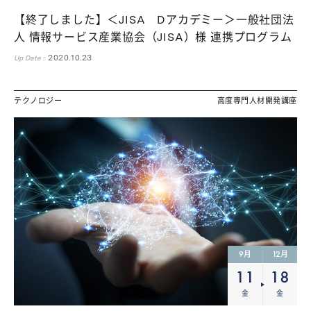
【終了しました】＜JISA Dアカデミー＞一般社団法
人 情報サービス産業協会（JISA）様 連携プログラム
2020.10.23
Up Date :
テクノロジー
高度専門人材開発講座
ます。（フェーズ2で対応）
9
12
月
月
11
18
金
金