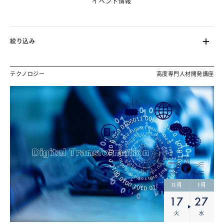
イベント情報
絞り込み
テクノロジー
高度専門人材開発講座
11
1
月
月
17
27
火
水