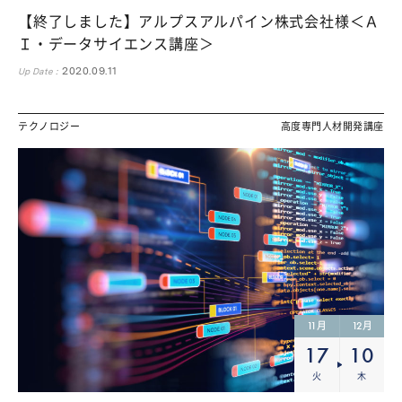
【終了しました】アルプスアルパイン株式会社様＜Ａ
Ｉ・データサイエンス講座＞
2020.09.11
Up Date :
テクノロジー
高度専門人材開発講座
11
12
月
月
17
10
火
木