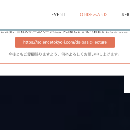
EVENT
ONDEMAND
SER
【重要】ホームページ移転のお知らせ
平素は格別のお引き立てを賜り、厚く御礼申し上げます。
この度、当社のホームページは以下の新しいURLへ移転いたしました。
https://sciencetokyo-i.com/ds-basic-lecture
今後ともご愛顧賜りますよう、何卒よろしくお願い申し上げます。