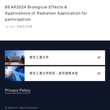
BEAR2024 Biological Effects &
Applications of Radiation Application for
participation
2023.12.18
Up Date :
東京工業大学
東京工業大学
研究・産学連携本部
Privacy Policy
© Science Tokyo Innovation