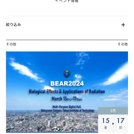
イベント情報
絞り込み
その他
その他
ます。（フェーズ2で対応）
3
月
15
17
金
日