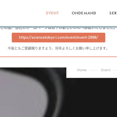
EVENT
ONDEMAND
SER
【重要】ホームページ移転のお知らせ
平素は格別のお引き立てを賜り、厚く御礼申し上げます。
この度、当社のホームページは以下の新しいURLへ移転いたしました。
https://sciencetokyo-i.com/event/event-2998/
今後ともご愛顧賜りますよう、何卒よろしくお願い申し上げます。
Home
Event