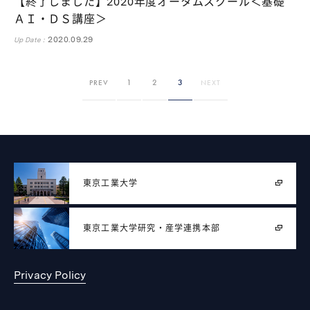
【終了しました】2020年度オータムスクール＜基礎
ＡＩ・ＤＳ講座＞
2020.09.29
Up Date :
1
2
3
PREV
NEXT
東京工業大学
東京工業大学
研究・産学連携本部
Privacy Policy