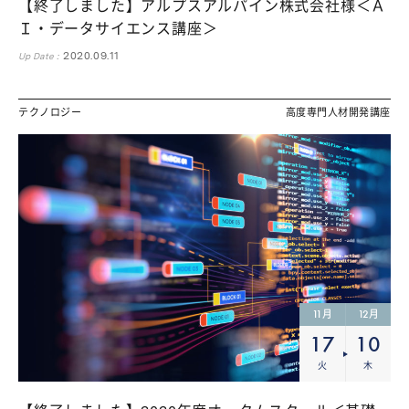
【終了しました】アルプスアルパイン株式会社様＜Ａ
Ｉ・データサイエンス講座＞
ます。（フェーズ2で対応）
2020.09.11
Up Date :
テクノロジー
高度専門人材開発講座
11
12
月
月
17
10
火
木