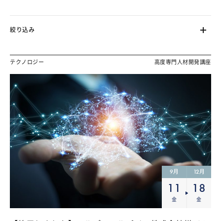
絞り込み
テクノロジー
高度専門人材開発講座
9
12
月
月
11
18
金
金