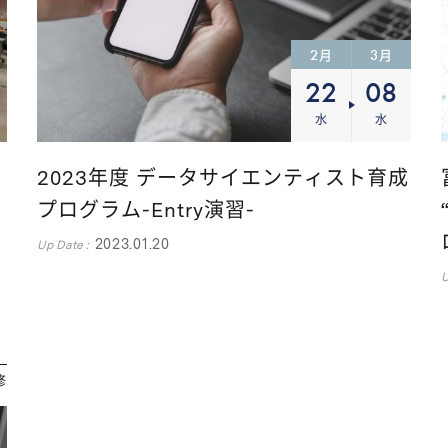
2
3
月
月
22
08
水
水
2023年度 データサイエンティスト育成
プログラム-Entry演習-
2023.01.20
Up Date :
U
修